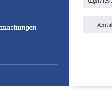
digitales
Amtsb
ntmachungen