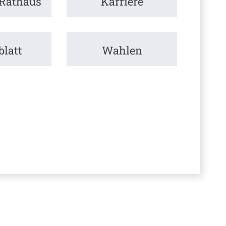
 Rathaus
Karriere
latt
Wahlen