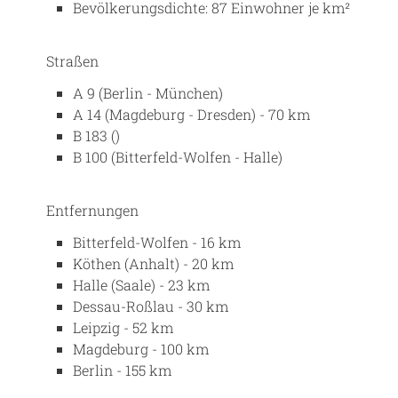
Bevölkerungsdichte: 87 Einwohner je km²
Straßen
A 9 (Berlin - München)
A 14 (Magdeburg - Dresden) - 70 km
B 183 ()
B 100 (Bitterfeld-Wolfen - Halle)
Entfernungen
Bitterfeld-Wolfen - 16 km
Köthen (Anhalt) - 20 km
Halle (Saale) - 23 km
Dessau-Roßlau - 30 km
Leipzig - 52 km
Magdeburg - 100 km
Berlin - 155 km