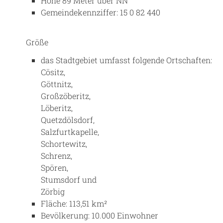
Höhe 89 Meter über NN
Gemeindekennziffer: 15 0 82 440
Größe
das Stadtgebiet umfasst folgende Ortschaften:
Cösitz,
Göttnitz,
Großzöberitz,
Löberitz,
Quetzdölsdorf,
Salzfurtkapelle,
Schortewitz,
Schrenz,
Spören,
Stumsdorf und
Zörbig
Fläche: 113,51 km²
Bevölkerung: 10.000 Einwohner