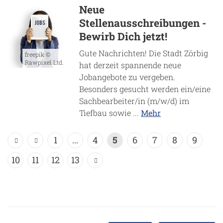
Neue
Stellenausschreibungen -
Bewirb Dich jetzt!
Gute Nachrichten! Die Stadt Zörbig
freepik ©
Rawpixel Ltd.
hat derzeit spannende neue
Jobangebote zu vergeben.
Besonders gesucht werden ein/eine
Sachbearbeiter/in (m/w/d) im
Tiefbau sowie ...
Mehr
1
...
4
5
6
7
8
9
10
11
12
13