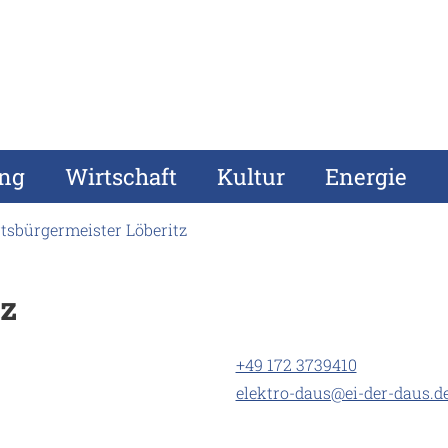
ung
Wirtschaft
Kultur
Energie
tsbürgermeister Löberitz
tz
+49 172 3739410
elektro-daus@ei-der-daus.d