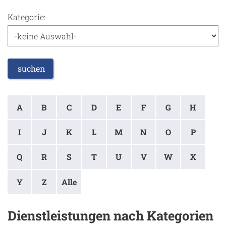
Kategorie:
suchen
A
B
C
D
E
F
G
H
I
J
K
L
M
N
O
P
Q
R
S
T
U
V
W
X
Y
Z
Alle
Dienstleistungen nach Kategorien