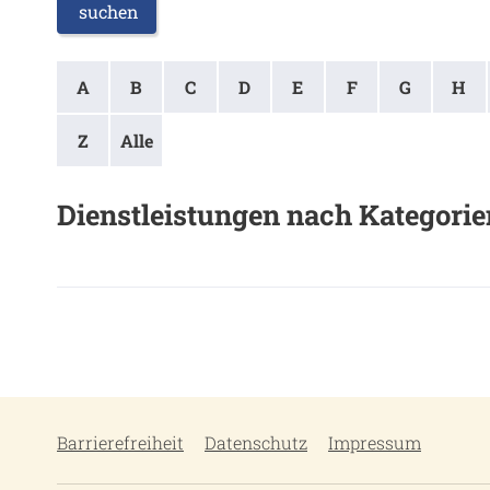
suchen
A
B
C
D
E
F
G
H
Z
Alle
Dienstleistungen nach Kategorie
Barrierefreiheit
Datenschutz
Impressum