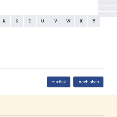
R
S
T
U
V
W
X
Y
zurück
nach oben