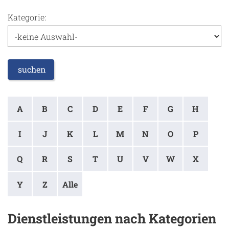
Kategorie:
suchen
A
B
C
D
E
F
G
H
I
J
K
L
M
N
O
P
Q
R
S
T
U
V
W
X
Y
Z
Alle
Dienstleistungen nach Kategorien