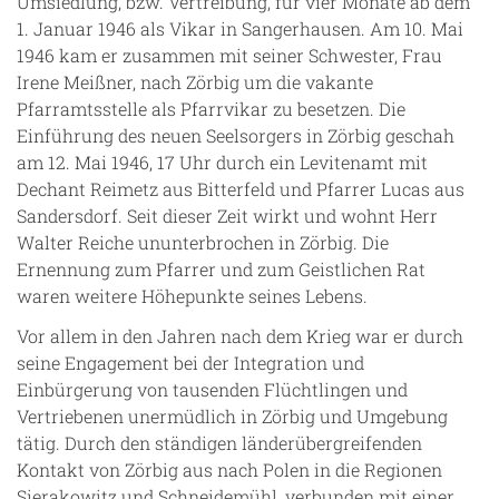
Umsiedlung, bzw. Vertreibung, für vier Monate ab dem
1. Januar 1946 als Vikar in Sangerhausen. Am 10. Mai
1946 kam er zusammen mit seiner Schwester, Frau
Irene Meißner, nach Zörbig um die vakante
Pfarramtsstelle als Pfarrvikar zu besetzen. Die
Einführung des neuen Seelsorgers in Zörbig geschah
am 12. Mai 1946, 17 Uhr durch ein Levitenamt mit
Dechant Reimetz aus Bitterfeld und Pfarrer Lucas aus
Sandersdorf. Seit dieser Zeit wirkt und wohnt Herr
Walter Reiche ununterbrochen in Zörbig. Die
Ernennung zum Pfarrer und zum Geistlichen Rat
waren weitere Höhepunkte seines Lebens.
Vor allem in den Jahren nach dem Krieg war er durch
seine Engagement bei der Integration und
Einbürgerung von tausenden Flüchtlingen und
Vertriebenen unermüdlich in Zörbig und Umgebung
tätig. Durch den ständigen länderübergreifenden
Kontakt von Zörbig aus nach Polen in die Regionen
Sierakowitz und Schneidemühl, verbunden mit einer