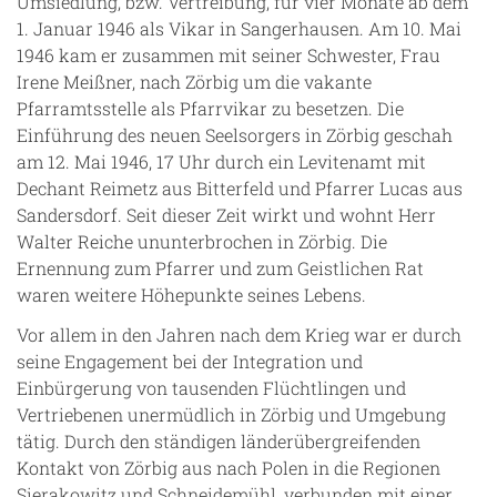
Umsiedlung, bzw. Vertreibung, für vier Monate ab dem
1. Januar 1946 als Vikar in Sangerhausen. Am 10. Mai
1946 kam er zusammen mit seiner Schwester, Frau
Irene Meißner, nach Zörbig um die vakante
Pfarramtsstelle als Pfarrvikar zu besetzen. Die
Einführung des neuen Seelsorgers in Zörbig geschah
am 12. Mai 1946, 17 Uhr durch ein Levitenamt mit
Dechant Reimetz aus Bitterfeld und Pfarrer Lucas aus
Sandersdorf. Seit dieser Zeit wirkt und wohnt Herr
Walter Reiche ununterbrochen in Zörbig. Die
Ernennung zum Pfarrer und zum Geistlichen Rat
waren weitere Höhepunkte seines Lebens.
Vor allem in den Jahren nach dem Krieg war er durch
seine Engagement bei der Integration und
Einbürgerung von tausenden Flüchtlingen und
Vertriebenen unermüdlich in Zörbig und Umgebung
tätig. Durch den ständigen länderübergreifenden
Kontakt von Zörbig aus nach Polen in die Regionen
Sierakowitz und Schneidemühl, verbunden mit einer