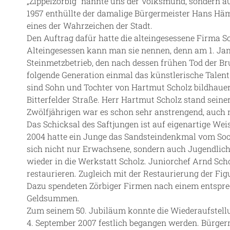
„Zippelzörbig“ nannte uns der Volksmund, sondern au
1957 enthüllte der damalige Bürgermeister Hans Hämi
eines der Wahrzeichen der Stadt.
Den Auftrag dafür hatte die alteingesessene Firma Sc
Alteingesessen kann man sie nennen, denn am 1. Jan
Steinmetzbetrieb, den nach dessen frühen Tod der Br
folgende Generation einmal das künstlerische Talent 
sind Sohn und Tochter von Hartmut Scholz bildhaueri
Bitterfelder Straße. Herr Hartmut Scholz stand seine
Zwölfjährigen war es schon sehr anstrengend, auch n
Das Schicksal des Saftjungen ist auf eigenartige Wei
2004 hatte ein Junge das Sandsteindenkmal vom Soc
sich nicht nur Erwachsene, sondern auch Jugendlic
wieder in die Werkstatt Scholz. Juniorchef Arnd Sch
restaurieren. Zugleich mit der Restaurierung der Fi
Dazu spendeten Zörbiger Firmen nach einem entspre
Geldsummen.
Zum seinem 50. Jubiläum konnte die Wiederaufstell
4. September 2007 festlich begangen werden. Bürger