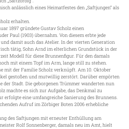
ch „Saftzörbig“.
sch anlässlich eines Heimatfestes den „Saftjungen“ als
holz erhalten.
uar 1897 gründete Gustav Scholz einen
uder Paul (1903) übernahm. Von diesem erbte jede
und damit auch das Atelier. In der vierten Generation
sch tätig, Sohn Arnd im elterlichen Grundstück in der
rzeit Modell für diese Brunnenfigur. Für den damals
och mit einem Topf im Arm, lange still zu stehen.
se mit der Familie Scholz verknüpft. Am 10. Oktober
kel gestoßen und mutwillig zerstört. Darüber empörten
he der Stadt. Die geborgenen Trümmer wanderten nun
olz machte es sich zur Aufgabe, das Denkmal zu
gur erfolgte eine umfangreiche Sanierung des Brunnens.
chenden Aufruf im Zörbiger Boten 2006 erhebliche
ung des Saftjungen mit erneuter Enthüllung am
meister Rolf Sonnenberger, damals neu im Amt, hielt