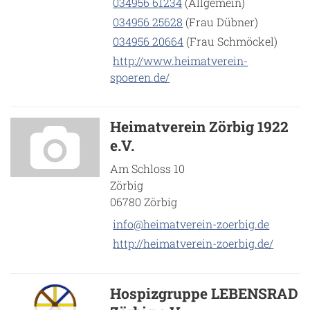
034956 61234
(Allgemein)
034956 25628
(Frau Dübner)
034956 20664
(Frau Schmöckel)
http://www.heimatverein-
spoeren.de/
Heimatverein Zörbig 1922
e.V.
Am Schloss 10
Zörbig
06780 Zörbig
info@heimatverein-zoerbig.de
http://heimatverein-zoerbig.de/
Hospizgruppe LEBENSRAD