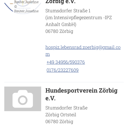
Zörbig e.V.
Reuter;Josefine
©
Stumsdorfer Straße 1
Reuter;Josefine
(im Intensivpflegezentrum -IPZ
Anhalt GmbH)
06780 Zörbig
hospiz.lebensrad.zoerbig@gmail.co
m
+49 34956/590376
0176/23227609
Hundesportverein Zörbig
e.V.
Stumsdorfer Straße
Zörbig Ortsteil
06780 Zörbig