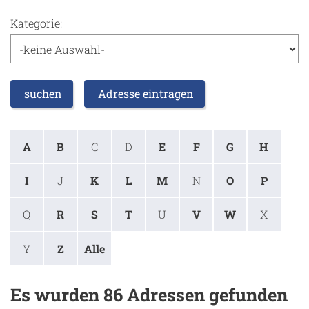
Kategorie:
suchen
Adresse eintragen
A
B
C
D
E
F
G
H
I
J
K
L
M
N
O
P
Q
R
S
T
U
V
W
X
Y
Z
Alle
Es wurden 86 Adressen gefunden